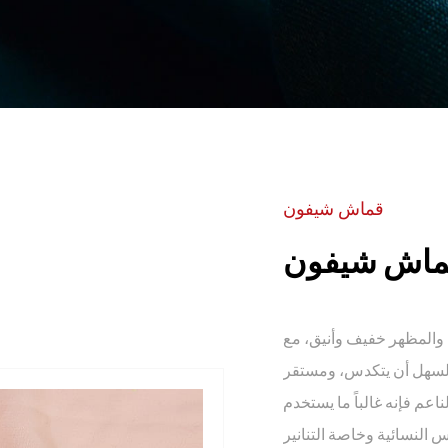
قماش شيفون
ماش شيفون
المظهر خفيف وأنيق، مع
 السهل أن يتكدس، ومستقر
م فإنه غالباً ما يستخدم