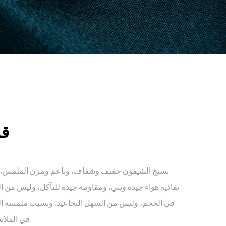
ق
نسيج الشيفون خفيف وشفاف، وناعم ومرن الملمس، و
نفاذية هواء جيدة وثني، ومقاومة جيدة للتآكل، وليس من
في الحجم، وليس من السهل التجاعيد. وبسبب ملمسه الناع
في الملابس النسائية وخاصة التنانير.