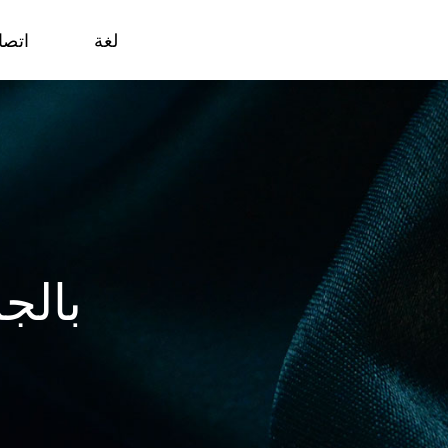
لغة
اتصا
بالج