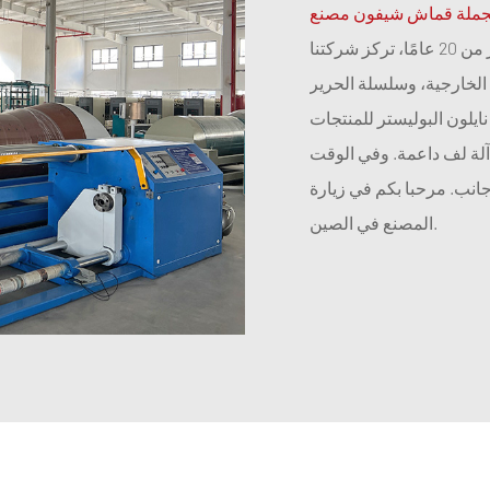
لجملة قماش شيفون مصنع
باعتبارنا مصنعًا مملوكًا لعائلة تعمل منذ أكثر من 20 عامًا، تركز شركتنا
الخارجية، وسلسلة الحرير
ايلون البوليستر للمنتجات
خارجية. والآن أصبح لديها 300 نول نفاث مائي و100 آلة لف داعمة. وفي الوقت
جانب. مرحبا بكم في زيارة
المصنع في الصين.