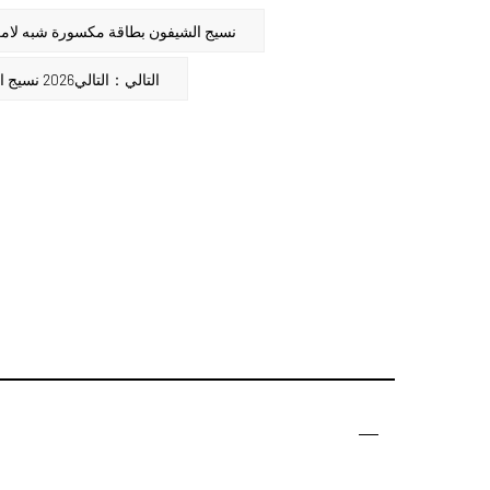
ما قبل الأخيرة:：75D نسيج الشيفون بطاقة مكسورة شبه لا
التالي：التالي2026 نسيج الحرير والشيفون المركب