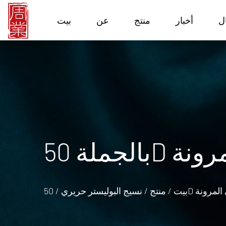
ل
أخبار
منتج
عن
بيت
لمرونة
 المرونة
بيت
/
منتج
/
نسيج البوليستر حريري
/