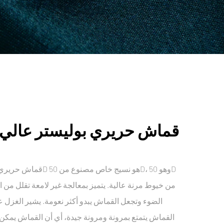
50D قماش حريري بوليستر عالي 
الضوء وتجعل القماش يبدو أكثر نعومة. يشير الغزل ع
القماش يتمتع بمرونة ومرونة جيدة، أي أن القماش يمكن