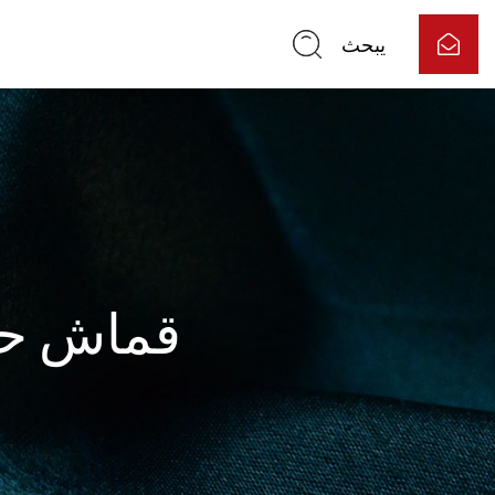
يبحث
بالجملة 0D