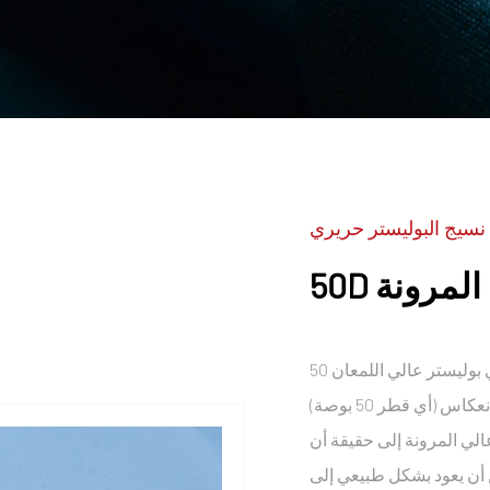
نسيج البوليستر حريري
المرونة
قماش حريري بوليستر عالي اللمعان 50D هو نسيج خاص مصنوع من 50D، وهو 50D
(أي قطر 50 بوصة) من خيوط مرنة عالية. يتميز بمعالجة غير لامعة تقلل من انعكاس
الي المرونة إلى حقيقة أن
 أن يعود بشكل طبيعي إلى