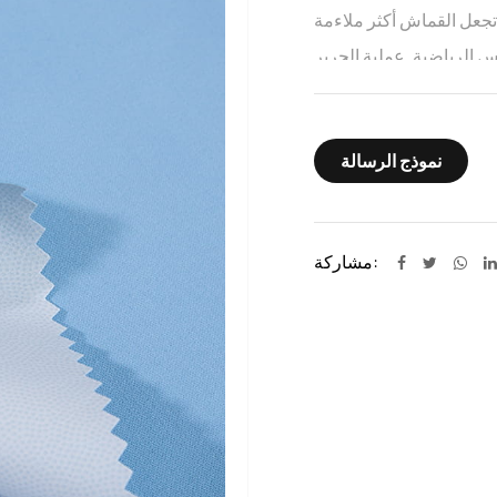
جعل القماش أكثر ملاءمة
س الرياضية. عملية الحرير
عالية، وملمس جيد، ومتانة
وقوة عالية. غالبًا ما يتم استخدام قماش حريري بوليستر عالي المرونة 50D على
نموذج الرسالة
اضية وغيرها من المجالات،
مشاركة: