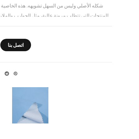
شكله الأصلي وليس من السهل تشويهه. هذه الخاصية ت
للمنتجات التي تتطلب مرونة عالية، مثل الجوارب والملاب
الصناعي تجعل القماش ناعمًا ومريحًا، والنسيج ذو كثافة 
اتصل بنا
نطاق واسع في الأزياء والملابس الداخلية والملابس الري
وهو مناسب لصنع الملابس الضيقة والمقربة، ويمكن أن يوفر تجربة ارتداء مريحة.