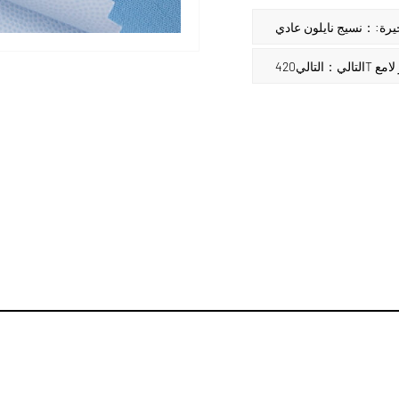
خيرة:：نسيج نايلون عادي
ر لامع