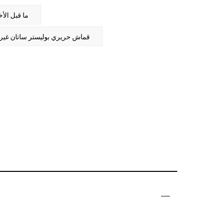
ما قبل الأ
التالي：التالي420T قماش حريري بوليستر ساتان غي