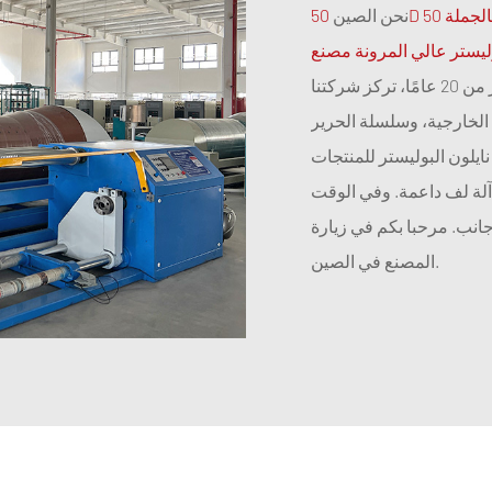
بالجملة 50D قماش
نحن الصين
يستر عالي المرونة مصنع
باعتبارنا مصنعًا مملوكًا لعائلة تعمل منذ أكثر من 20 عامًا، تركز شركتنا
الخارجية، وسلسلة الحرير
ايلون البوليستر للمنتجات
خارجية. والآن أصبح لديها 300 نول نفاث مائي و100 آلة لف داعمة. وفي الوقت
جانب. مرحبا بكم في زيارة
المصنع في الصين.