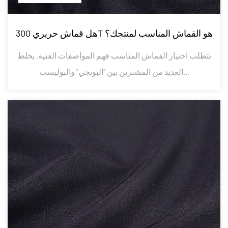
هل قماش حريري 300T هو القماش المناسب لمنتجك؟
يتطلب اختيار القماش المناسب فهم المواصفات الفنية. يخلط
العديد من المشترين بين "البونجي" والبوليست...