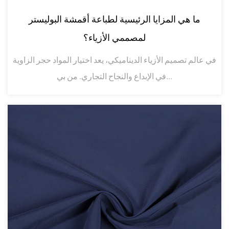
ما هي المزايا الرئيسية لطباعة أقمشة البوليستر
لمصممي الأزياء؟
في عالم تصميم الأزياء الديناميكي، يعد اختيار المواد حجر الزاوية
في الإبداع والنجاح التجاري. من بي...