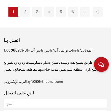
1
2
3
4
5
6
›
››
اتصل بنا
الموبايل/واتساب/واتس آب/واتس واتس آب +86-13063860909
العنوان: طريق تشينغ هيه ويست، شين تشياو ديفيلوبمينت زد زد زد تشوانغ
جينغ تاون، منطقة شيو تشو، مدينة جياشينغ، مقاطعة تشجيانغ، الصين.
zyfz0909@hotmail.com
البريد الإلكتروني
ابق على اتصال