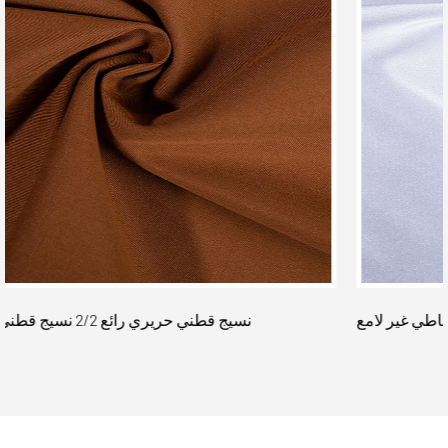
قماش ساتان مطاطي غير لامع
T400 نسيج قطني 