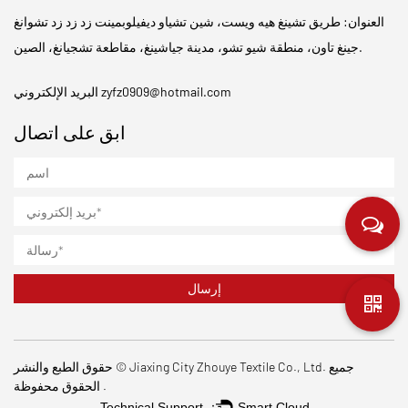
العنوان: طريق تشينغ هيه ويست، شين تشياو ديفيلوبمينت زد زد زد تشوانغ
جينغ تاون، منطقة شيو تشو، مدينة جياشينغ، مقاطعة تشجيانغ، الصين.
zyfz0909@hotmail.com
البريد الإلكتروني
ابق على اتصال
حقوق الطبع والنشر © Jiaxing City Zhouye Textile Co., Ltd. جميع
الحقوق محفوظة .
Technical Support ：
Smart Cloud