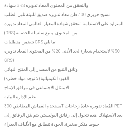
قماش
شهادة GRS والتحقق من المحتوى المعاد تدويره
مطاطي؟
نسيج حريري 300 طن معاد تدويره صديق للبيئة
تلبي الطلب
8.2
المتزايد على الاستدامة. تتحقق شهادة المعيار العالمي المعاد تدويره
كيف
(GRS) من المحتوى. يتتبع سلسلة الحضانة.
يمكن
مقارنة
تتضمن متطلبات GRS ما يلي:
قماش
الحد الأدنى 20% من المحتوى المعاد تدويره (50% لاستخدام شعار
حريري
GRS)
300T
وثائق التتبع من المصدر إلى المنتج النهائي
بـ
القيود الكيميائية (لا توجد مواد خطرة)
210T
لاستخدام
الامتثال الاجتماعي في مرافق الإنتاج
المظلة؟
نظم الإدارة البيئية
8.3
يستخدم القماش المطاطي 300T المُعاد تدويره عادةً زجاجات PET
هل
بعد الاستهلاك. هذه تتحول إلى رقائق البوليستر. يتم بثق الرقائق إلى
يمكنك
خيوط منكر صغيرة. الجودة تتطابق مع الألياف العذراء.
إنتاج