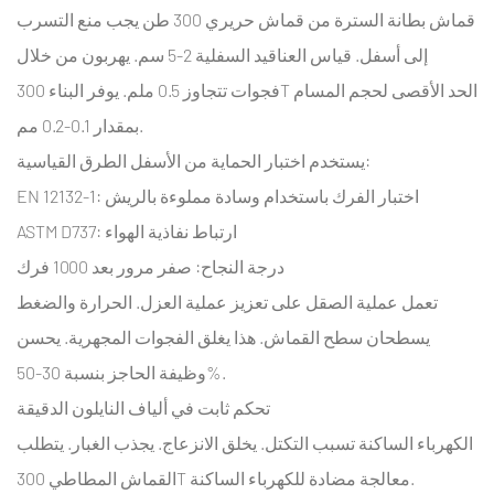
لطلبات
قماش بطانة السترة من قماش حريري 300 طن
يجب منع التسرب
B2B
إلى أسفل. قياس العناقيد السفلية 2-5 سم. يهربون من خلال
6.2.1
فجوات تتجاوز 0.5 ملم. يوفر البناء 300T الحد الأقصى لحجم المسام
استراتيجيات
بمقدار 0.1-0.2 مم.
تحسين
يستخدم اختبار الحماية من الأسفل الطرق القياسية:
تكلفة
OEM/ODM
EN 12132-1: اختبار الفرك باستخدام وسادة مملوءة بالريش
7
ASTM D737: ارتباط نفاذية الهواء
كيفية
درجة النجاح: صفر مرور بعد 1000 فرك
تقييم
تعمل عملية الصقل على تعزيز عملية العزل. الحرارة والضغط
موردي
يسطحان سطح القماش. هذا يغلق الفجوات المجهرية. يحسن
أقمشة
وظيفة الحاجز بنسبة 30-50%.
حريري
7.1
تحكم ثابت في ألياف النايلون الدقيقة
تقييم
الكهرباء الساكنة تسبب التكتل. يخلق الانزعاج. يجذب الغبار. يتطلب
القدرة
القماش المطاطي 300T معالجة مضادة للكهرباء الساكنة.
التقنية