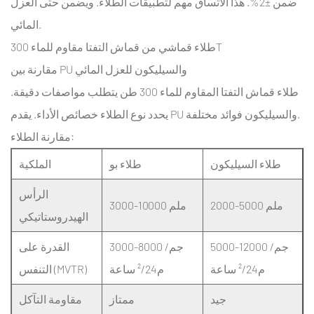
ضمن ±2%. هذا الاتساق مهم لتطبيقات الطلاء. ويضمن حتى العزل
الألوان
المخصصة
المائي.
5
طلاء قماشي من قماش التفتا مقاوم للماء 300T
نسيج
مقارنة بين PU والسيليكون للعزل المائي
حريري
طلاء قماش التفتا المقاوم للماء 300 طن
يتطلب مواصفات دقيقة.
300T
يحدد نوع الطلاء خصائص الأداء. يقدم PU والسيليكون فوائد مختلفة.
معاد
مقارنة الطلاء:
تدويره
صديق
طلاء السيليكون
طلاء بو
الملكية
للبيئة
الرأس
5.1
2000-5000 ملم
3000-10000 ملم
شهادة
الهيدروستاتيكي
GRS
5000-12000 جم/
3000-8000 جم/
القدرة على
والتحقق
م²/24 ساعة
م²/24 ساعة
التنفس (MVTR)
من
المحتوى
جيد
ممتاز
مقاومة التآكل
المعاد