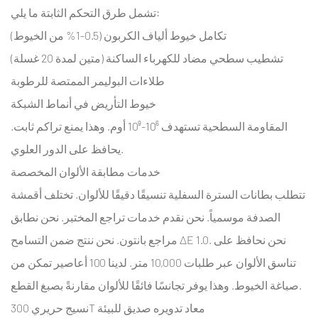
تشمل طرق التحكم الثابتة ما يلي:
7.2
تكامل خيوط ألياف الكربون (0.5-1% من الخيوط)
مزايا
التصنيع
تشطيب سطحي مضاد للكهرباء الساكنة (متين لمدة 20 غسلة)
المملوكة
طلاءات البوليمر الممتصة للرطوبة
للعائلة
خيوط التأريض في أنماط الشبكة
8
المقاومة السطحية تستهدف 10⁶-10⁹ أوم. وهذا يمنع تراكم ثابت.
الأسئلة
يحافظ على الدور العلوي.
المتداولة
8.1
خدمات مطابقة الألوان المخصصة
ما
تتطلب بطانات السترة السفلية تنسيقًا دقيقًا للألوان. تختلف أقمشة
هو
الصدفة موسمياً. نحن نقدم خدمات تراجع المختبر. نحن نطابق
الحد
مراجع بانتون. نحن ننتج ضمن التسامح ΔE 1.0. نحن نحافظ على
الأدنى
تناسق الألوان عبر طلبات 10,000 متر. لدينا 100 أعاصير تمكن من
لكمية
صباغة الخيوط. وهذا يوفر تجانسًا فائقًا للألوان مقارنةً بصبغ القطع.
طلب
300T
نسيج حريري 300T معاد تدويره صديق للبيئة