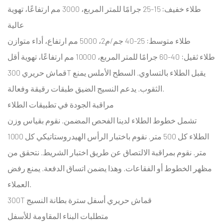
قماش
طلاء خفيف: 15-25 جرامًا للمتر المربع، 3000 مم ارتفاعًا، تهوية
حريري
عالية
سعر
طلاء متوسط: 25-40 جم/م2، 5000 مم ارتفاع، أداء متوازن
الجملة
للمتر
طلاء ثقيل: 40-60 جرامًا للمتر المربع، 10000 مم ارتفاعًا، تهوية أقل
الواحد
قماش حريري 300T يقبل الطلاء بالتساوي. السطح الأملس يمنع
6.1
الثقوب. يدعم النسيج الضيق طبقات رقيقة وفعالة.
محركات
مراقبة الجودة في تطبيقات الطلاء
الأسعار
تشمل خطوط الطلاء لدينا الفحص المضمن. نقوم بقياس وزن
في
تصنيع
الطلاء كل 500 متر. نقوم باختبار الرأس الهيدروستاتيكي كل 1000
الألياف
متر. نقوم بمراقبة الالتصاق عن طريق اختبار الشريط. نتحقق من
الدقيقة
مظهر الخطوط أو الفقاعات. وهذا يضمن اتساق الدفعة. يمنع رفض
6.2
العملاء.
هياكل
300T قماش حريري أسفل سترة بطانة النسيج
الخصم
متطلبات البناء المقاومة للأسفل
الحجمي