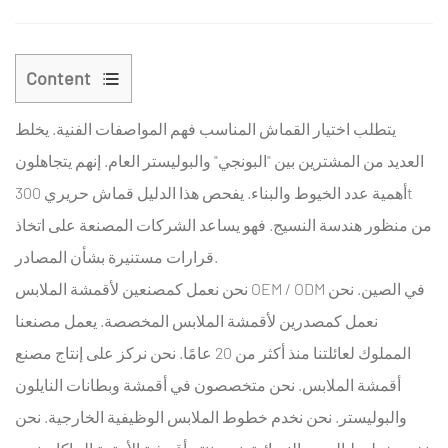
Content
1
يتطلب اختيار القماش المناسب فهم المواصفات الفنية. يخلط
فهم
نسيج
العديد من المشترين بين "البونجي" والبوليستر العام. إنهم يتجاهلون
حريري
قماش حريري 300t
أهمية عدد الخيوط والبناء. يفحص هذا الدليل
300T
من منظور هندسة النسيج. فهو يساعد الشركات المصنعة على اتخاذ
1.1
قرارات مستنيرة بشأن المصادر.
ماذا
نحن نعمل كمصنعين لأقمشة الملابس OEM / ODM في الصين. نحن
يعني
"300T"
نعمل كمصدرين لأقمشة الملابس المخصصة. يعمل مصنعنا
في
المملوك لعائلتنا منذ أكثر من 20 عامًا. نحن نركز على إنتاج مصنع
مواصفات
أقمشة الملابس. نحن متخصصون في أقمشة وبطانات النايلون
قماش
والبوليستر. نحن نخدم خطوط الملابس الوظيفية الخارجية. نحن
حريري؟