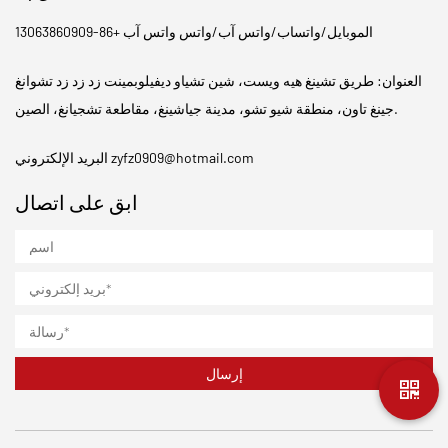
الموبايل/واتساب/واتس آب/واتس واتس آب +86-13063860909
العنوان: طريق تشينغ هيه ويست، شين تشياو ديفيلوبمينت زد زد زد تشوانغ
جينغ تاون، منطقة شيو تشو، مدينة جياشينغ، مقاطعة تشجيانغ، الصين.
zyfz0909@hotmail.com
البريد الإلكتروني
ابق على اتصال