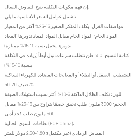
إن فهم مكونات التكلفة يتيح التفاوض الفعال.
تشمل عوامل السعر الأساسية ما يلي:
مواصفات الغزل: يكلف المنكر الصغير 15-25% أكثر من المعيار
المواد الخام: المواد الخام مقابل المواد المعاد تدويرها (المعاد
تدويرها يحمل نسبة 10-15% ممتازة)
كثافة النسيج: 300 طن تتطلب سرعات نول أبطأ (زيادة في التكلفة
بنسبة 10-15%)
التشطيب: الصقل أو الطلاء أو المعالجات المضادة للكهرباء الساكنة
تضيف 20-50%
اللون: تكلف الظلال الداكنة 5-10% أكثر بسبب استهلاك الصبغة
الحجم: 3000 مليون طلب تحقق خصمًا يتراوح بين 15-25% مقابل
500 مليون طلب كحد أدنى
نطاقات السوق الحالية (FOB China):
القماش الرمادي (غير مكتمل): 1.80-2.50 دولار للمتر