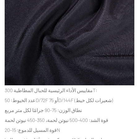
3
طلاء
قماشي
من
قماش
التفتا
مقاوم
للماء
300T
3.1
مقارنة
مقاييس الأداء الرئيسية للحبال المطاطية 300T:
بين
عدد الخيوط: 50D/72F أو 75D/144F (شعيرات لكل خيط)
PU
والسيليكون
نطاق الوزن: 75-90 جرامًا لكل متر مربع
للعزل
قوة الشد: 400-500 نيوتن لحمة، 350-450 نيوتن لحمة
المائي
قوة المسيل للدموع: 15-20N
3.2