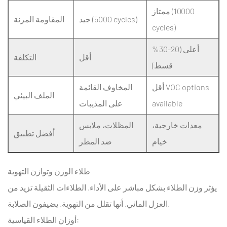
تدويره
ممتاز (10000
جيد (5000 cycles)
المقاومة المرنة
5.2
cycles)
تكافؤ
أعلى (20-30%
الأداء
أقل
التكلفة
مع
قسط)
الألياف
أقل VOC options
المخاوف القائمة
العذراء
الملف البيئي
available
على المذيبات
5.2.1
التصنيع
معدات خارجية،
المظلات، ملابس
المستدام
أفضل تطبيق
خيام
ضد المطر
باستخدام
تقنية
طلاء الوزن وتوازن التهوية
Water
Jet
يؤثر وزن الطلاء بشكل مباشر على الأداء. الطلاءات الثقيلة تزيد من
6
العزل المائي. أنها تقلل من التهوية. يضيفون الصلابة.
300T
أوزان الطلاء القياسية: