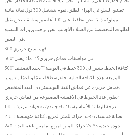
نخدم خطوط الحرير النسائية. نحن ننتج أقمشة الأمتعة الجاكار. نحن
1.2
تصنيع السلع في الهواء الطلق. نقوم بتشغيل 300 نول نفاثة مائية
هيكل
الألياف
مملوكة ذاتيًا. نحن نحافظ على 100 أعاصير مطابقة. نحن نقبل
الدقيقة
الطلبات المخصصة من العملاء الأجانب. نحن نرحب بزيارات المصنع
وخصائص
في الصين.
الأداء
فهم نسيج حريري 300T
2
ماذا يعني "300T" في مواصفات قماش حريري؟
قماش
حريري
يحدد التصنيف "300T" كثافة الخيط. يشير إلى 300 خيط في البوصة
300T
المربعة. هذه الكثافة العالية تخلق سطحًا ناعمًا وناعمًا. إنه يميز
لتصنيع
قماش حريري عن قماش التفتا البوليستر ذي العدد المنخفض.
المظلات
تطور عدد الخيوط في الأقمشة المصنوعة من قماش حريري:
2.1
190T: درجة البطانة الأساسية، 45-55 جم/م2، فجوات مرئية
تقييمات
210T: بطانة قياسية، 55-65 جرامًا للمتر المربع، كثافة متوسطة
مقاومة
للماء
240T: جودة جيدة، 65-75 جرامًا للمتر المربع، ملمس ناعم لليد
ومتانة