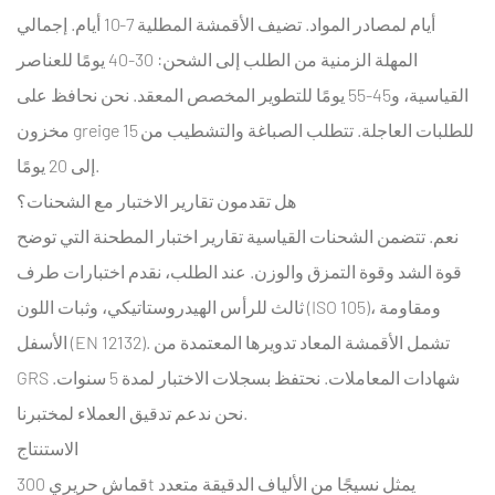
أيام لمصادر المواد. تضيف الأقمشة المطلية 7-10 أيام. إجمالي
المهلة الزمنية من الطلب إلى الشحن: 30-40 يومًا للعناصر
القياسية، و45-55 يومًا للتطوير المخصص المعقد. نحن نحافظ على
مخزون greige للطلبات العاجلة. تتطلب الصباغة والتشطيب من 15
إلى 20 يومًا.
هل تقدمون تقارير الاختبار مع الشحنات؟
نعم. تتضمن الشحنات القياسية تقارير اختبار المطحنة التي توضح
قوة الشد وقوة التمزق والوزن. عند الطلب، نقدم اختبارات طرف
ثالث للرأس الهيدروستاتيكي، وثبات اللون (ISO 105)، ومقاومة
الأسفل (EN 12132). تشمل الأقمشة المعاد تدويرها المعتمدة من
GRS شهادات المعاملات. نحتفظ بسجلات الاختبار لمدة 5 سنوات.
نحن ندعم تدقيق العملاء لمختبرنا.
الاستنتاج
يمثل نسيجًا من الألياف الدقيقة متعدد
قماش حريري 300t