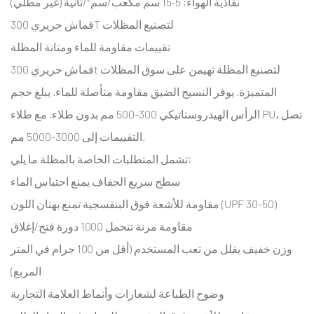
نفاذية الهواء: 5-15 سم مكعب/سم²/ثانية (غير مطلي)
طلاء
قماش حريري 300T لتصنيع المظلات
الوزن
وتوازن
تقييمات مقاومة للماء ومتانة المظلة
التهوية
قماش حريري 300t لتصنيع المظلة
تهيمن على سوق المظلات
3.2.1
المتميزة. يوفر النسيج الضيق مقاومة متأصلة للماء. يبلغ حجم
مراقبة
الرأس الهيدروستاتيكي 300-500 مم بدون طلاء. مع طلاء PU، تصل
الجودة
التقييمات إلى 3000-5000 مم.
في
تشمل المتطلبات الخاصة بالمظلة ما يلي:
تطبيقات
الطلاء
سطح سريع الجفاف يمنع احتباس الماء
4
مقاومة للأشعة فوق البنفسجية تمنع بهتان اللون (UPF 30-50)
300T
مقاومة مرنة تتحمل 1000 دورة فتح/إغلاق
قماش
وزن خفيف يقلل من تعب المستخدم (أقل من 100 جرام في المتر
حريري
المربع)
أسفل
سترة
وضوح الطباعة لشعارات وأنماط العلامة التجارية
بطانة