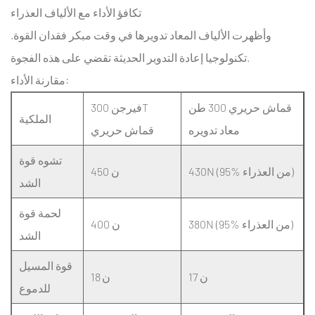
تكافؤ الأداء مع الألياف العذراء
قماش
حريري
وأظهرت الألياف المعاد تدويرها في وقت مبكر فقدان القوة.
300T
تكنولوجيا إعادة التدوير الحديثة تقضي على هذه الفجوة.
بخصائص
مقارنة الأداء:
مقاومة
قماش حريري 300 طن
فيرجن 300T
للحريق؟
الملكية
8.4
معاد تدويره
قماش حريري
ما
تشوه قوة
هي
430N (95% من العذراء)
450 ن
الشد
المهلة
الزمنية
لحمة قوة
لتطوير
380N (95% من العذراء)
400 ن
الشد
الألوان
المخصصة؟
قوة المسيل
17 ن
18 ن
8.5
للدموع
هل