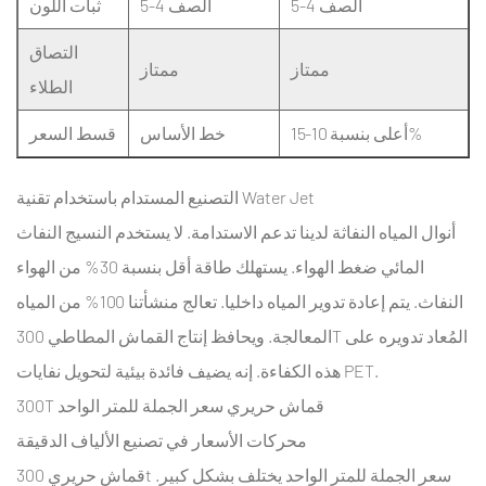
تقدمون
الصف 4-5
الصف 4-5
ثبات اللون
تقارير
التصاق
الاختبار
ممتاز
ممتاز
الطلاء
مع
الشحنات؟
أعلى بنسبة 10-15%
خط الأساس
قسط السعر
9
الاستنتاج
التصنيع المستدام باستخدام تقنية Water Jet
10
أنوال المياه النفاثة لدينا تدعم الاستدامة. لا يستخدم النسيج النفاث
المراجع
المائي ضغط الهواء. يستهلك طاقة أقل بنسبة 30% من الهواء
النفاث. يتم إعادة تدوير المياه داخليا. تعالج منشأتنا 100% من المياه
المعالجة. ويحافظ إنتاج القماش المطاطي 300T المُعاد تدويره على
هذه الكفاءة. إنه يضيف فائدة بيئية لتحويل نفايات PET.
300T قماش حريري سعر الجملة للمتر الواحد
محركات الأسعار في تصنيع الألياف الدقيقة
قماش حريري 300t سعر الجملة للمتر الواحد
يختلف بشكل كبير.