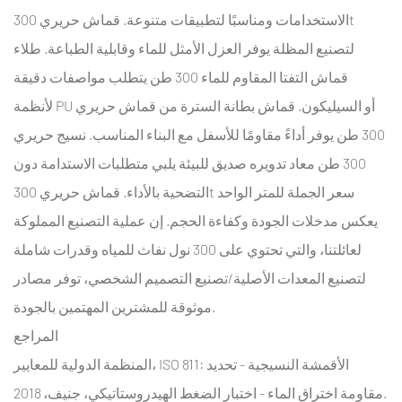
الاستخدامات ومناسبًا لتطبيقات متنوعة.
قماش حريري 300t
لتصنيع المظلة
يوفر العزل الأمثل للماء وقابلية الطباعة.
طلاء
قماش التفتا المقاوم للماء 300 طن
يتطلب مواصفات دقيقة
لأنظمة PU أو السيليكون.
قماش بطانة السترة من قماش حريري
300 طن
يوفر أداءً مقاومًا للأسفل مع البناء المناسب.
نسيج حريري
300 طن معاد تدويره صديق للبيئة
يلبي متطلبات الاستدامة دون
قماش حريري 300t سعر الجملة للمتر الواحد
التضحية بالأداء.
يعكس مدخلات الجودة وكفاءة الحجم. إن عملية التصنيع المملوكة
لعائلتنا، والتي تحتوي على 300 نول نفاث للمياه وقدرات شاملة
لتصنيع المعدات الأصلية/تصنيع التصميم الشخصي، توفر مصادر
موثوقة للمشترين المهتمين بالجودة.
المراجع
المنظمة الدولية للمعايير، ISO 811: الأقمشة النسيجية - تحديد
مقاومة اختراق الماء - اختبار الضغط الهيدروستاتيكي، جنيف، 2018.