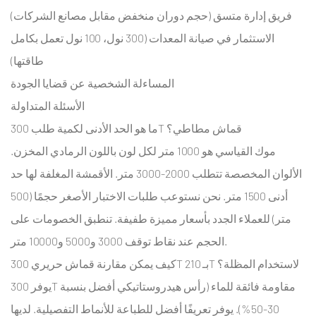
فريق إدارة متسق (حجم دوران منخفض مقابل مصانع الشركات)
الاستثمار في صيانة المعدات (300 نول، 100 نول تعمل بكامل
طاقتها)
المساءلة الشخصية عن قضايا الجودة
الأسئلة المتداولة
ما هو الحد الأدنى لكمية طلب 300T قماش مطاطي؟
موك القياسي هو 1000 متر لكل لون باللون الرمادي المخزن.
الألوان المخصصة تتطلب 2000-3000 متر. الأقمشة المغلفة لها حد
أدنى 1500 متر. نحن نستوعب طلبات الاختبار الأصغر حجمًا (500
متر) للعملاء الجدد بأسعار مميزة طفيفة. تنطبق الخصومات على
الحجم عند نقاط توقف 3000 و5000 و10000 متر.
كيف يمكن مقارنة قماش حريري 300T بـ 210T لاستخدام المظلة؟
يوفر 300T مقاومة فائقة للماء (رأس هيدروستاتيكي أفضل بنسبة
30-50%). يوفر تعريفًا أفضل للطباعة للأنماط التفصيلية. لديها