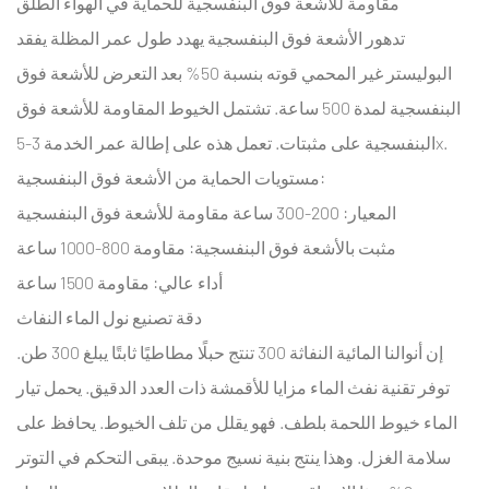
مقاومة للأشعة فوق البنفسجية للحماية في الهواء الطلق
النسيج
تدهور الأشعة فوق البنفسجية يهدد طول عمر المظلة يفقد
4.1
البوليستر غير المحمي قوته بنسبة 50% بعد التعرض للأشعة فوق
متطلبات
البنفسجية لمدة 500 ساعة. تشتمل الخيوط المقاومة للأشعة فوق
البناء
البنفسجية على مثبتات. تعمل هذه على إطالة عمر الخدمة 3-5x.
المقاومة
للأسفل
مستويات الحماية من الأشعة فوق البنفسجية:
4.2
المعيار: 200-300 ساعة مقاومة للأشعة فوق البنفسجية
تحكم
مثبت بالأشعة فوق البنفسجية: مقاومة 800-1000 ساعة
ثابت
أداء عالي: مقاومة 1500 ساعة
في
دقة تصنيع نول الماء النفاث
ألياف
النايلون
إن أنوالنا المائية النفاثة 300 تنتج حبلًا مطاطيًا ثابتًا يبلغ 300 طن.
الدقيقة
توفر تقنية نفث الماء مزايا للأقمشة ذات العدد الدقيق. يحمل تيار
4.2.1
الماء خيوط اللحمة بلطف. فهو يقلل من تلف الخيوط. يحافظ على
خدمات
سلامة الغزل. وهذا ينتج بنية نسيج موحدة. يبقى التحكم في التوتر
مطابقة