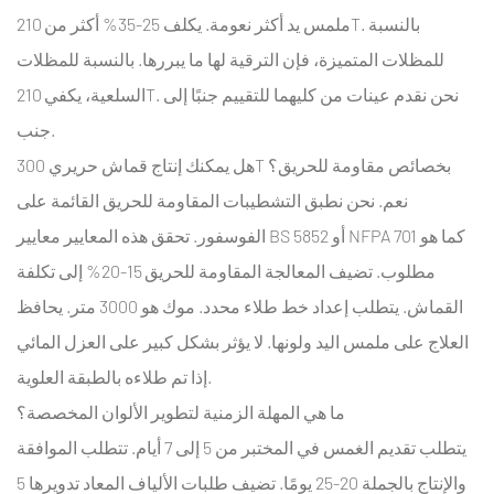
ملمس يد أكثر نعومة. يكلف 25-35% أكثر من 210T. بالنسبة
للمظلات المتميزة، فإن الترقية لها ما يبررها. بالنسبة للمظلات
السلعية، يكفي 210T. نحن نقدم عينات من كليهما للتقييم جنبًا إلى
جنب.
هل يمكنك إنتاج قماش حريري 300T بخصائص مقاومة للحريق؟
نعم. نحن نطبق التشطيبات المقاومة للحريق القائمة على
الفوسفور. تحقق هذه المعايير معايير BS 5852 أو NFPA 701 كما هو
مطلوب. تضيف المعالجة المقاومة للحريق 15-20% إلى تكلفة
القماش. يتطلب إعداد خط طلاء محدد. موك هو 3000 متر. يحافظ
العلاج على ملمس اليد ولونها. لا يؤثر بشكل كبير على العزل المائي
إذا تم طلاءه بالطبقة العلوية.
ما هي المهلة الزمنية لتطوير الألوان المخصصة؟
يتطلب تقديم الغمس في المختبر من 5 إلى 7 أيام. تتطلب الموافقة
والإنتاج بالجملة 20-25 يومًا. تضيف طلبات الألياف المعاد تدويرها 5