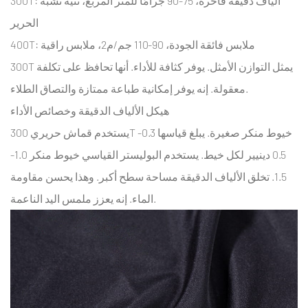
300T: ألياف دقيقة فاخرة، 75-90 جرامًا للمتر المربع، ثنية تشبه
المظلة
الحرير
2.2
400T: ملابس فائقة الجودة، 90-110 جم/م2، ملابس راقية
مقاومة
300T يمثل التوازن الأمثل. يوفر كثافة للأداء. أنها تحافظ على تكلفة
للأشعة
فوق
معقولة. إنه يوفر إمكانية طباعة ممتازة والتصاق الطلاء.
البنفسجية
هيكل الألياف الدقيقة وخصائص الأداء
للحماية
يستخدم قماش حريري 300T خيوط منكر صغيرة. يبلغ قياسها 0.3-
في
0.5 دينيير لكل خيط. يستخدم البوليستر القياسي خيوط منكر 1.0-
الهواء
1.5. تخلق الألياف الدقيقة مساحة سطح أكبر. وهذا يحسن مقاومة
الطلق
2.2.1
الماء. إنه يعزز ملمس اليد الناعمة.
دقة
تصنيع
نول
الماء
النفاث