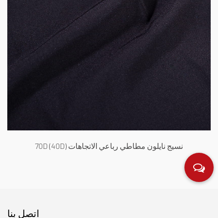
70D (40D) قماش مطاطي رباعي الاتجاهات مزدوج الملتوي
اتصل بنا